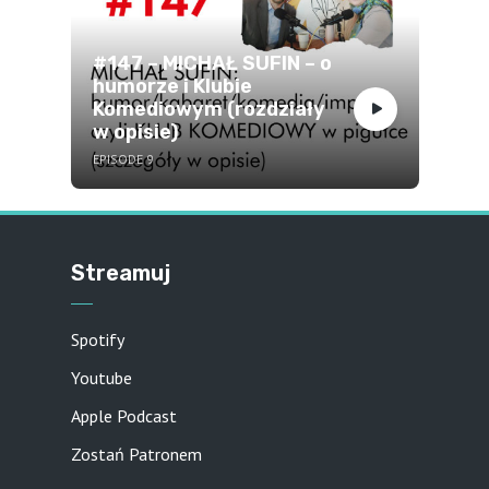
#147 – MICHAŁ SUFIN – o
humorze i Klubie
Komediowym (rozdziały
w opisie)
EPISODE 9
Streamuj
Spotify
Youtube
Apple Podcast
Zostań Patronem