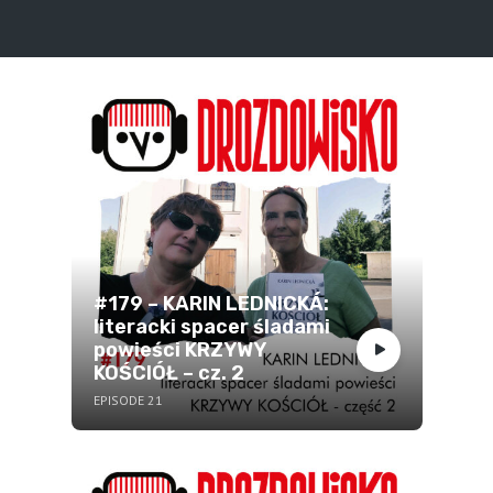
#179 – KARIN LEDNICKÁ:
literacki spacer śladami
powieści KRZYWY
KOŚCIÓŁ – cz. 2
EPISODE 21