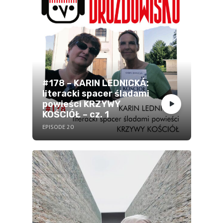
#178 – KARIN LEDNICKÁ:
literacki spacer śladami
powieści KRZYWY
KOŚCIÓŁ – cz. 1
EPISODE 20