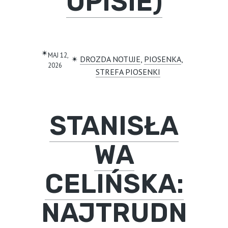
OPISIE)
✴︎
MAJ 12,
✴︎
DROZDA NOTUJE
, 
PIOSENKA
, 
2026
STREFA PIOSENKI
STANISŁA
WA
CELIŃSKA:
NAJTRUDN