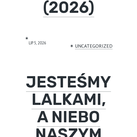
(2026)
✴︎
LIP 5, 2026
✴︎
UNCATEGORIZED
JESTEŚMY
LALKAMI,
A NIEBO
NASZYM