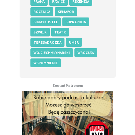
PRAHA
RAWICZ
RECENZJA
ROCZNICA
SEMAFOR
SIKMYKOSTEL
SUPRAPHON
SZWEJK
TEATR
TERESADROZDA
UMER
WOJCIECHMŁYNARSKI
WROCŁAW
WSPOMNIENIE
Zostań Patronem