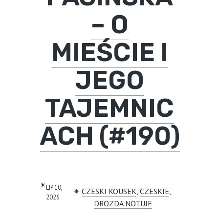
– O
MIEŚCIE I
JEGO
TAJEMNIC
ACH (#190)
✴︎
LIP 10,
✴︎
CZESKI KOUSEK
, 
CZESKIE
, 
2026
DROZDA NOTUJE