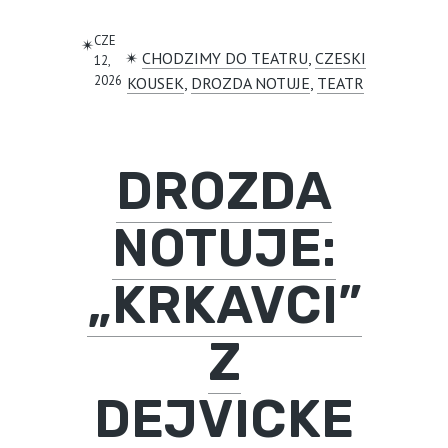
CZE
✴︎
✴︎
CHODZIMY DO TEATRU
, 
CZESKI
12,
2026
KOUSEK
, 
DROZDA NOTUJE
, 
TEATR
DROZDA
NOTUJE:
„KRKAVCI”
Z
DEJVICKE