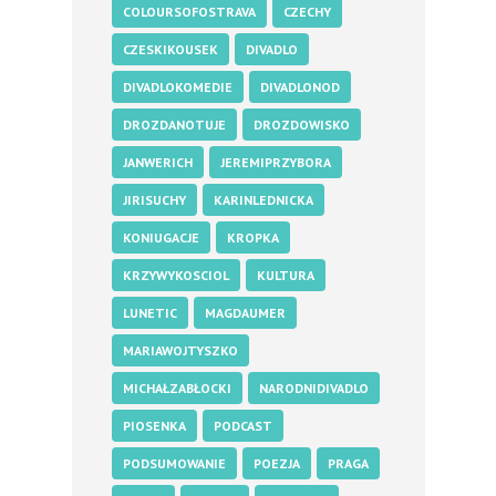
COLOURSOFOSTRAVA
CZECHY
CZESKIKOUSEK
DIVADLO
DIVADLOKOMEDIE
DIVADLONOD
DROZDANOTUJE
DROZDOWISKO
JANWERICH
JEREMIPRZYBORA
JIRISUCHY
KARINLEDNICKA
KONIUGACJE
KROPKA
KRZYWYKOSCIOL
KULTURA
LUNETIC
MAGDAUMER
MARIAWOJTYSZKO
MICHAŁZABŁOCKI
NARODNIDIVADLO
PIOSENKA
PODCAST
PODSUMOWANIE
POEZJA
PRAGA