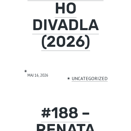
HO
DIVADLA
(2026)
✴︎
MAJ 16, 2026
✴︎
UNCATEGORIZED
#188 –
RENATA