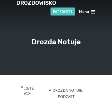
DROZDOWISKO
Menu
PATRONITE
Drozda Notuje
✴︎
CZE 12,
✴︎
DROZDA NOTUJE
, 
2024
PODCAST