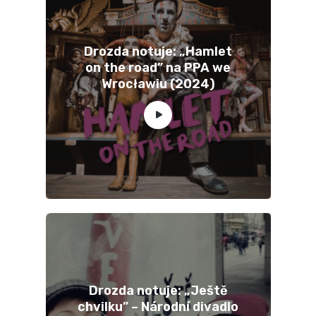
Drozda notuje: „Hamlet
on the road” na PPA we
Wrocławiu (2024)
Drozda notuje: „Ještě
chvilku” – Národní divadlo