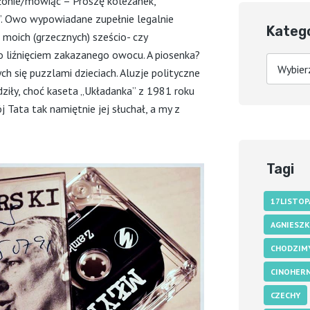
dłonie/mówiąc – Proszę koleżanek,
a”. Owo wypowiadane zupełnie legalnie
Kateg
 moich (grzecznych) sześcio- czy
o liźnięciem zakazanego owocu. A piosenka?
Kategorie
h się puzzlami dzieciach. Aluzje polityczne
ziły, choć kaseta „Układanka” z 1981 roku
j Tata tak namiętnie jej słuchał, a my z
Tagi
17LISTOP
AGNIESZK
CHODZIM
CINOHERN
CZECHY