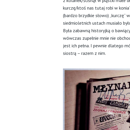
z kolanek/ścisnął w piąstki małe 
kurczę/ktoś nas tutaj robi w koni
(bardzo brzydkie słowo) „kurczę” w
siedmioletnich ustach musiało był
Była zabawną historyjką o bawiącyc
wówczas zupełnie mnie nie obchod
jest ich pełna. I pewnie dlatego mó
siostrą – razem z nim.