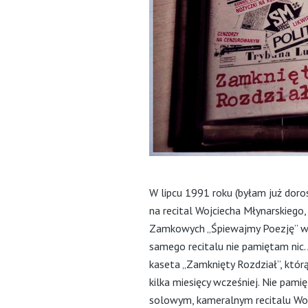
W lipcu 1991 roku (byłam już doro
na recital Wojciecha Młynarskiego
Zamkowych „Śpiewajmy Poezję” w T
samego recitalu nie pamiętam nic.
kaseta „Zamknięty Rozdział”, któr
kilka miesięcy wcześniej. Nie pami
solowym, kameralnym recitalu Wojc