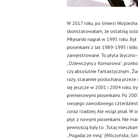
W 2017 roku, po śmierci Wojciech
skonstatowałam, że ostatnią sol
Młynarski nagrał w 1995 roku. By
piosenkami z lat 1989-1995 i kilk
zarejestrowane. To płyta liryczno-
„Dziewczyny z Komorowa”, przeboj
czy absolutnie fantastycznym „Żur
razy, starannie posłuchana przeze
się jeszcze w 2001 i 2004 roku, był
premierowymi piosenkami. Po 2003
swojego zawodowego czterdziesto
coraz rzadziej. Ale wciąż pisał. W o
płyt z nowymi piosenkami. Nie mam
pewnością były to „Tutaj mieszkam”
„Pogadaj ze mną” (Wilczyńska, Sz