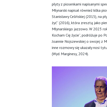
płyty z piosenkami napisanymi spec
Młynarski napisał również kilka p
Stanisławy Celińskiej (2015), na p
żyć” (2016), która zresztą jako p
Młynarskiego jazzowo. W 2023 rok
Kocham Cię życie”, podróżuje po P
Joannie Nojszewskiej o swojej z Mi
inne rozmowy się ukazały nosi tytu
(Wyd. Marginesy, 2024).