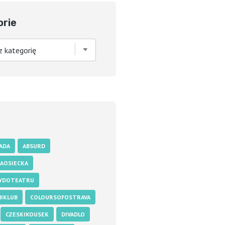
orie
ADA
ABSURD
AOSIECKA
YDOTEATRU
IKLUB
COLOURSOFOSTRAVA
CZESKIKOUSEK
DIVADLO