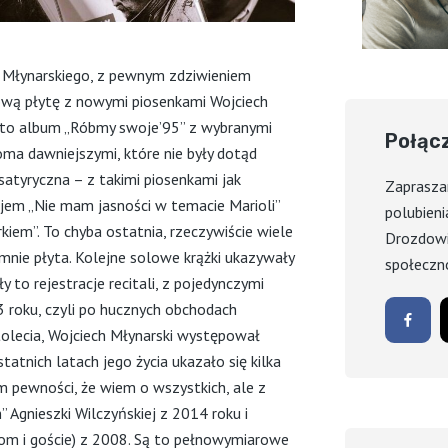
a Młynarskiego, z pewnym zdziwieniem
ową płytę z nowymi piosenkami Wojciech
ł to album „Róbmy swoje’95” z wybranymi
Połąc
oma dawniejszymi, które nie były dotąd
satyryczna – z takimi piosenkami jak
Zaprasza
em „Nie mam jasności w temacie Marioli”
polubieni
kiem”. To chyba ostatnia, rzeczywiście wiele
Drozdowi
 mnie płyta. Kolejne solowe krążki ukazywały
społeczn
y to rejestracje recitali, z pojedynczymi
 roku, czyli po hucznych obchodach
lecia, Wojciech Młynarski występował
statnich latach jego życia ukazało się kilka
 pewności, że wiem o wszystkich, ale z
 Agnieszki Wilczyńskiej z 2014 roku i
rom i goście) z 2008. Są to pełnowymiarowe