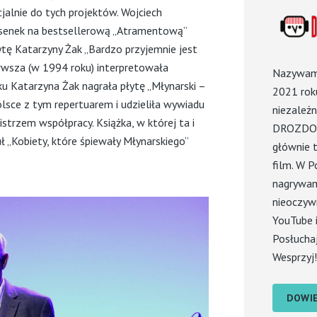
jalnie do tych projektów. Wojciech
iosenek na bestsellerową „Atramentową”
łytę Katarzyny Żak „Bardzo przyjemnie jest
ierwsza (w 1994 roku) interpretowała
Nazywam 
u Katarzyna Żak nagrała płytę „Młynarski –
2021 roku
olsce z tym repertuarem i udzieliła wywiadu
niezależn
strzem współpracy. Książka, w której ta i
DROZDOW
ł „Kobiety, które śpiewały Młynarskiego”
głównie t
film. W P
nagrywam.
nieoczywi
YouTube i
Posłuchaj
Wesprzyj!
DOWIE