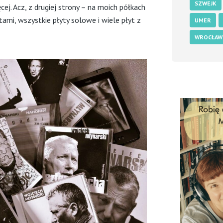
SZWEJK
j. Acz, z drugiej strony – na moich półkach
tami, wszystkie płyty solowe i wiele płyt z
UMER
WROCŁAW