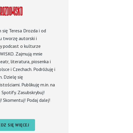
się Teresa Drozda i od
 tworzę autorski i
y podcast o kulturze
ISKO. Zajmują mnie
eatr, literatura, piosenka i
olsce i Czechach. Podróżuję i
 Dzielę się
stościami. Publikuję m.in. na
 Spotify. Zasubskrybuj!
! Skomentuj! Podaj dalej!
DZ SIĘ WIĘCEJ