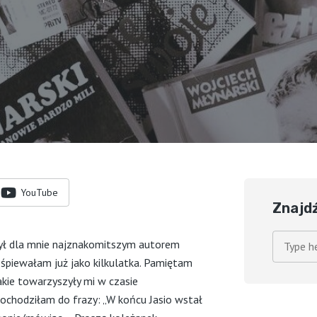
YouTube
Znajd
ył dla mnie najznakomitszym autorem
 śpiewałam już jako kilkulatka. Pamiętam
jakie towarzyszyły mi w czasie
dochodziłam do frazy: „W końcu Jasio wstał