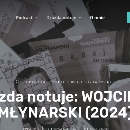
Podcast
Drozda notuje
O mnie
DROZDA NOTUJE
PIOSENKA
PODCAST
STREFA PIOSENKI
zda notuje: WOJC
MŁYNARSKI (2024
EPISODE 5
BY
TERESA DROZDA
18 MARCA, 2024