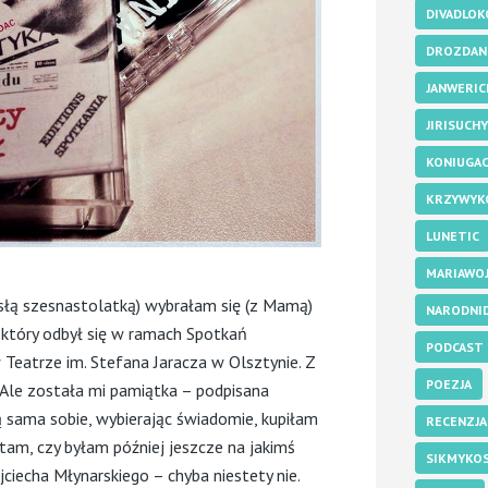
DIVADLOK
DROZDAN
JANWERIC
JIRISUCHY
KONIUGAC
KRZYWYK
LUNETIC
MARIAWO
słą szesnastolatką) wybrałam się (z Mamą)
NARODNID
, który odbył się w ramach Spotkań
PODCAST
eatrze im. Stefana Jaracza w Olsztynie. Z
POEZJA
 Ale została mi pamiątka – podpisana
ą sama sobie, wybierając świadomie, kupiłam
RECENZJA
ętam, czy byłam później jeszcze na jakimś
SIKMYKO
iecha Młynarskiego – chyba niestety nie.